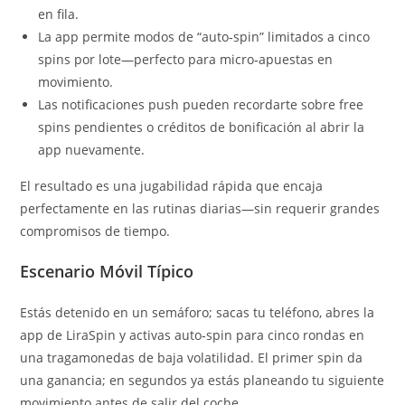
en fila.
La app permite modos de “auto‑spin” limitados a cinco
spins por lote—perfecto para micro‑apuestas en
movimiento.
Las notificaciones push pueden recordarte sobre free
spins pendientes o créditos de bonificación al abrir la
app nuevamente.
El resultado es una jugabilidad rápida que encaja
perfectamente en las rutinas diarias—sin requerir grandes
compromisos de tiempo.
Escenario Móvil Típico
Estás detenido en un semáforo; sacas tu teléfono, abres la
app de LiraSpin y activas auto‑spin para cinco rondas en
una tragamonedas de baja volatilidad. El primer spin da
una ganancia; en segundos ya estás planeando tu siguiente
movimiento antes de salir del coche.