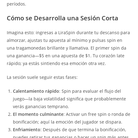
períodos.
Cómo se Desarrolla una Sesión Corta
Imagina esto: ingresas a LiraSpin durante tu descanso para
almorzar, ajustas tu apuesta al mínimo y pulsas spin en
una tragamonedas brillante y llamativa. El primer spin da
una ganancia—$5 en una apuesta de $1. Tu corazón late
rápido; ya estás sintiendo esa emoción otra vez.
La sesión suele seguir estas fases:
Calentamiento rápido
: Spin para evaluar el flujo del
juego—la baja volatilidad significa que probablemente
verás ganancias temprano.
El momento culminante
: Activar un free spin o ronda de
bonificación; aquí la emoción del jugador se dispara.
Enfriamiento
: Después de que termina la bonificación,
puedes retirar tus ganancias o hacer un spin más antes