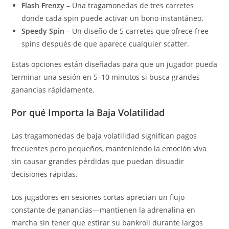
Flash Frenzy
– Una tragamonedas de tres carretes
donde cada spin puede activar un bono instantáneo.
Speedy Spin
– Un diseño de 5 carretes que ofrece free
spins después de que aparece cualquier scatter.
Estas opciones están diseñadas para que un jugador pueda
terminar una sesión en 5–10 minutos si busca grandes
ganancias rápidamente.
Por qué Importa la Baja Volatilidad
Las tragamonedas de baja volatilidad significan pagos
frecuentes pero pequeños, manteniendo la emoción viva
sin causar grandes pérdidas que puedan disuadir
decisiones rápidas.
Los jugadores en sesiones cortas aprecian un flujo
constante de ganancias—mantienen la adrenalina en
marcha sin tener que estirar su bankroll durante largos