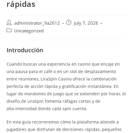
rápidas
Post
Post
administrator_9a2612
July 7, 2026
author:
published:
Post
Uncategorized
category:
Introducción
Cuando buscas una experiencia en casino que encaje en
una pausa para el café o en un slot de desplazamiento
entre reuniones, LiraSpin Casino ofrece la combinación
perfecta de acción rápida y gratificación instantánea. En
lugar de maratones de juego que se extienden por horas, el
diseño de LiraSpin fomenta ráfagas cortas y de
alta‑intensidad donde cada spin cuenta.
En esta guía recorreremos cómo la plataforma atiende a
jugadores que disfrutan de decisiones rápidas, pequeños