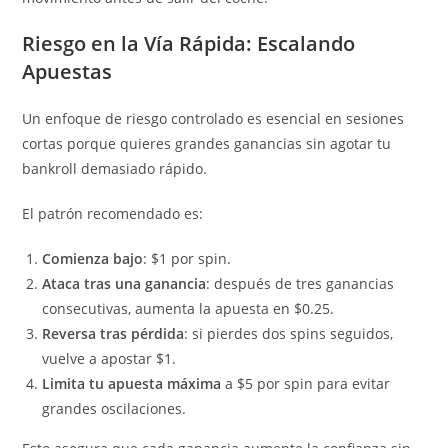
Riesgo en la Vía Rápida: Escalando
Apuestas
Un enfoque de riesgo controlado es esencial en sesiones
cortas porque quieres grandes ganancias sin agotar tu
bankroll demasiado rápido.
El patrón recomendado es:
Comienza bajo
: $1 por spin.
Ataca tras una ganancia
: después de tres ganancias
consecutivas, aumenta la apuesta en $0.25.
Reversa tras pérdida
: si pierdes dos spins seguidos,
vuelve a apostar $1.
Limita tu apuesta máxima
a $5 por spin para evitar
grandes oscilaciones.