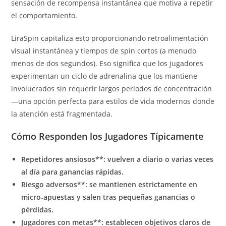
sensación de recompensa instantánea que motiva a repetir
el comportamiento.
LiraSpin capitaliza esto proporcionando retroalimentación
visual instantánea y tiempos de spin cortos (a menudo
menos de dos segundos). Eso significa que los jugadores
experimentan un ciclo de adrenalina que los mantiene
involucrados sin requerir largos períodos de concentración
—una opción perfecta para estilos de vida modernos donde
la atención está fragmentada.
Cómo Responden los Jugadores Típicamente
Repetidores ansiosos**: vuelven a diario o varias veces
al día para ganancias rápidas.
Riesgo adversos**: se mantienen estrictamente en
micro‑apuestas y salen tras pequeñas ganancias o
pérdidas.
Jugadores con metas**: establecen objetivos claros de