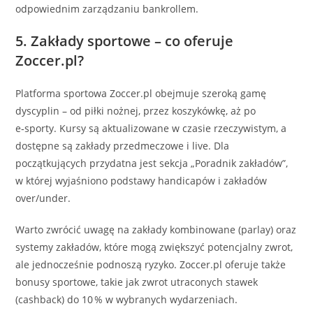
odpowiednim zarządzaniu bankrollem.
5. Zakłady sportowe – co oferuje
Zoccer.pl?
Platforma sportowa Zoccer.pl obejmuje szeroką gamę
dyscyplin – od piłki nożnej, przez koszykówkę, aż po
e‑sporty. Kursy są aktualizowane w czasie rzeczywistym, a
dostępne są zakłady przedmeczowe i live. Dla
początkujących przydatna jest sekcja „Poradnik zakładów”,
w której wyjaśniono podstawy handicapów i zakładów
over/under.
Warto zwrócić uwagę na zakłady kombinowane (parlay) oraz
systemy zakładów, które mogą zwiększyć potencjalny zwrot,
ale jednocześnie podnoszą ryzyko. Zoccer.pl oferuje także
bonusy sportowe, takie jak zwrot utraconych stawek
(cashback) do 10 % w wybranych wydarzeniach.