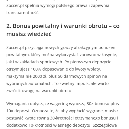
Zoccer.pl spełnia wymogi polskiego prawa i zapewnia
transparentność.
2. Bonus powitalny i warunki obrotu – co
musisz wiedzieć
Zoccer.pl przyciąga nowych graczy atrakcyjnym bonusem
powitalnym, który można wykorzystać zarówno w kasynie,
jak i w zakładach sportowych. Po pierwszym depozycie
otrzymujesz 100% dopasowanie do kwoty wpłaty,
maksymalnie 2000 zł, plus 50 darmowych spinów na
wybranych automatach. To świetny impuls, ale warto
zwrócić uwagę na warunki obrotu.
Wymagania dotyczące wagering wynoszą 30× bonusu plus
10× depozyt. Oznacza to, że aby wypłacić wygrane, musisz
postawić kwotę równą 30‑krotności otrzymanego bonusu i
dodatkowo 10‑krotności własnego depozytu. Szczegółowe