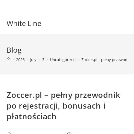
Skip
to
content
White Line
Blog
>
2026
>
July
>
3
>
Uncategorized
>
Zoccer.pl – pełny przewodnik 
Zoccer.pl – pełny przewodnik
po rejestracji, bonusach i
płatnościach