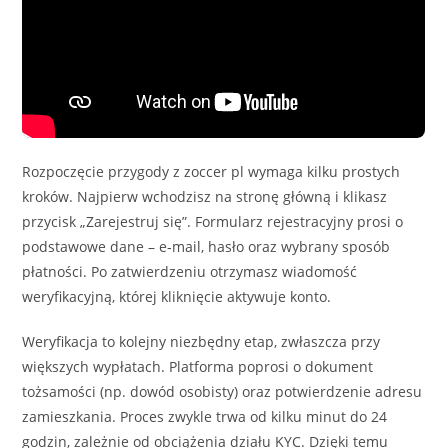
Rozpoczęcie przygody z zoccer pl wymaga kilku prostych
kroków. Najpierw wchodzisz na stronę główną i klikasz
przycisk „Zarejestruj się”. Formularz rejestracyjny prosi o
podstawowe dane – e‑mail, hasło oraz wybrany sposób
płatności. Po zatwierdzeniu otrzymasz wiadomość
weryfikacyjną, której kliknięcie aktywuje konto.
Weryfikacja to kolejny niezbędny etap, zwłaszcza przy
większych wypłatach. Platforma poprosi o dokument
tożsamości (np. dowód osobisty) oraz potwierdzenie adresu
zamieszkania. Proces zwykle trwa od kilku minut do 24
godzin, zależnie od obciążenia działu KYC. Dzięki temu