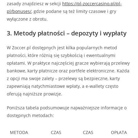
zasady znajdziesz w sekcji
https://pl-zoccercasino.pl/pl-
pl/bonuses/
, gdzie podane są też limity czasowe i gry
wyłączone z obrotu.
3. Metody płatności – depozyty i wypłaty
W Zoccer.pl dostępnych jest kilka popularnych metod
płatności, które różnią się szybkością i ewentualnymi
opłatami. W praktyce najczęściej gracze wybierają przelewy
bankowe, karty płatnicze oraz portfele elektroniczne. Każda
z opcji ma swoje zalety – przelewy są bezpieczne, karty
zapewniają natychmiastowe wpłaty, a e‑wallety często
oferują najniższe prowizje.
Poniższa tabela podsumowuje najważniejsze informacje o
dostępnych metodach:
METODA
CZAS
CZAS
OPŁATA