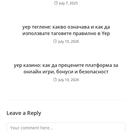
July 7, 2025
yep теглене: какво означава и как да
използвате таговете правилно в Yep
July 10, 2026
yep казино: как да прецените платформа за
онлайн игри, бонуси и безопасност
July 10, 2026
Leave a Reply
Comment