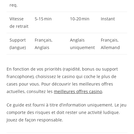
req.
Vitesse
5‑15 min
10‑20 min
Instant
de retrait
Support
Français,
Anglais
Français,
(langue)
Anglais
uniquement
Allemand
En fonction de vos priorités (rapidité, bonus ou support
francophone), choisissez le casino qui coche le plus de
cases pour vous. Pour découvrir les meilleures offres
actuelles, consultez les
meilleures offres casino
.
Ce guide est fourni à titre d’information uniquement. Le jeu
comporte des risques et doit rester une activité ludique.
Jouez de façon responsable.