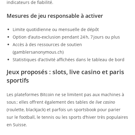
indicateurs de fiabilité.
Mesures de jeu responsable à activer
Limite quotidienne ou mensuelle de dépôt
Option d’auto‑exclusion pendant 24 h, 7 jours ou plus
Accès à des ressources de soutien
(gamblersanonymous.ch)
Statistiques d’activité affichées dans le tableau de bord
Jeux proposés : slots, live casino et paris
sportifs
Les plateformes Bitcoin ne se limitent pas aux machines à
sous ; elles offrent également des tables de
live casino
(roulette, blackjack) et parfois un sportsbook pour parier
sur le football, le tennis ou les sports d’hiver très populaires
en Suisse.