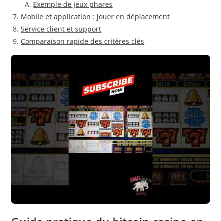
Exemple de jeux phares
Mobile et application : jouer en déplacement
Service client et support
Comparaison rapide des critères clés