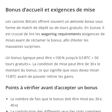
Bonus d’accueil et exigences de mise
Les casinos Bitcoin offrent souvent un
welcome bonus
sous
forme de match de dépôt ou de tours gratuits. En Suisse, il
est crucial de lire les
wagering requirements
(exigences de
mise) avant de réclamer le bonus, afin d’éviter les
mauvaises surprises.
Un bonus typique peut être « 100 % jusqu’à 0,5 BTC + 50
tours gratuits ». La condition de mise peut être de 30 x le
montant du bonus, ce qui signifie que vous devez miser
15 BTC avant de pouvoir retirer les gains.
Points à vérifier avant d’accepter un bonus
Le nombre de fois que le bonus doit être misé (ex. 30 x,
40 x)
La contribution des différents jeux (les slots comptent