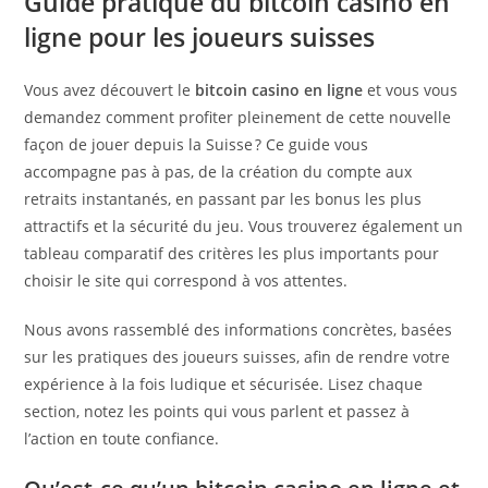
Guide pratique du bitcoin casino en
ligne pour les joueurs suisses
Vous avez découvert le
bitcoin casino en ligne
et vous vous
demandez comment profiter pleinement de cette nouvelle
façon de jouer depuis la Suisse ? Ce guide vous
accompagne pas à pas, de la création du compte aux
retraits instantanés, en passant par les bonus les plus
attractifs et la sécurité du jeu. Vous trouverez également un
tableau comparatif des critères les plus importants pour
choisir le site qui correspond à vos attentes.
Nous avons rassemblé des informations concrètes, basées
sur les pratiques des joueurs suisses, afin de rendre votre
expérience à la fois ludique et sécurisée. Lisez chaque
section, notez les points qui vous parlent et passez à
l’action en toute confiance.