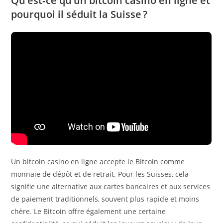
Qu’est‑ce qu’un bitcoin casino en ligne et
pourquoi il séduit la Suisse ?
Un bitcoin casino en ligne accepte le Bitcoin comme
monnaie de dépôt et de retrait. Pour les Suisses, cela
signifie une alternative aux cartes bancaires et aux services
de paiement traditionnels, souvent plus rapide et moins
chère. Le Bitcoin offre également une certaine