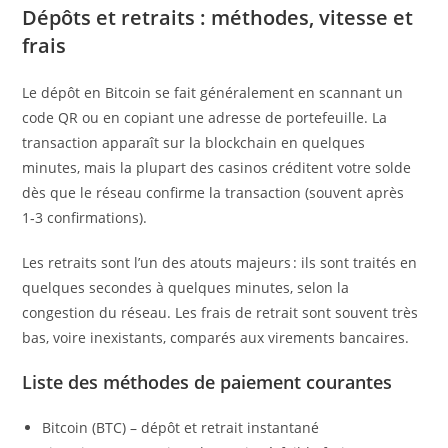
Dépôts et retraits : méthodes, vitesse et
frais
Le dépôt en Bitcoin se fait généralement en scannant un
code QR ou en copiant une adresse de portefeuille. La
transaction apparaît sur la blockchain en quelques
minutes, mais la plupart des casinos créditent votre solde
dès que le réseau confirme la transaction (souvent après
1‑3 confirmations).
Les retraits sont l’un des atouts majeurs : ils sont traités en
quelques secondes à quelques minutes, selon la
congestion du réseau. Les frais de retrait sont souvent très
bas, voire inexistants, comparés aux virements bancaires.
Liste des méthodes de paiement courantes
Bitcoin (BTC) – dépôt et retrait instantané