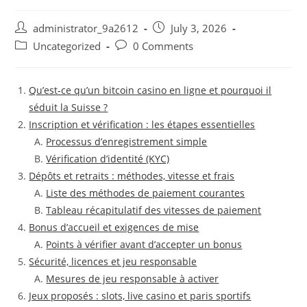
Post
Post
administrator_9a2612
July 3, 2026
author:
published:
Post
Post
Uncategorized
0 Comments
category:
comments:
Qu’est‑ce qu’un bitcoin casino en ligne et pourquoi il
séduit la Suisse ?
Inscription et vérification : les étapes essentielles
Processus d’enregistrement simple
Vérification d’identité (KYC)
Dépôts et retraits : méthodes, vitesse et frais
Liste des méthodes de paiement courantes
Tableau récapitulatif des vitesses de paiement
Bonus d’accueil et exigences de mise
Points à vérifier avant d’accepter un bonus
Sécurité, licences et jeu responsable
Mesures de jeu responsable à activer
Jeux proposés : slots, live casino et paris sportifs