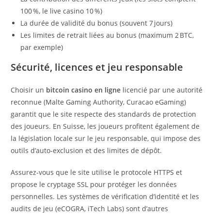
100 %, le live casino 10 %)
La durée de validité du bonus (souvent 7 jours)
Les limites de retrait liées au bonus (maximum 2 BTC,
par exemple)
Sécurité, licences et jeu responsable
Choisir un
bitcoin casino en ligne
licencié par une autorité
reconnue (Malte Gaming Authority, Curacao eGaming)
garantit que le site respecte des standards de protection
des joueurs. En Suisse, les joueurs profitent également de
la législation locale sur le jeu responsable, qui impose des
outils d’auto‑exclusion et des limites de dépôt.
Assurez‑vous que le site utilise le protocole HTTPS et
propose le cryptage SSL pour protéger les données
personnelles. Les systèmes de vérification d’identité et les
audits de jeu (eCOGRA, iTech Labs) sont d’autres