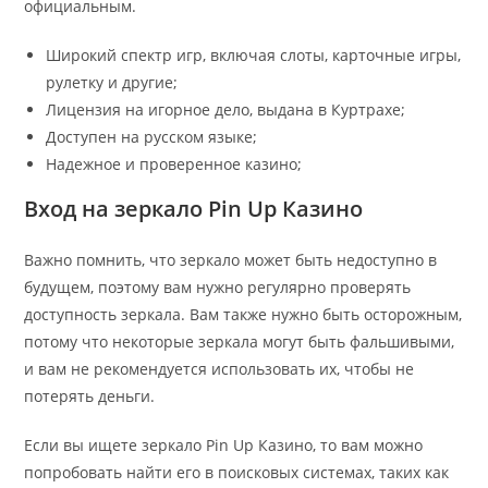
официальным.
Широкий спектр игр, включая слоты, карточные игры,
рулетку и другие;
Лицензия на игорное дело, выдана в Куртрахе;
Доступен на русском языке;
Надежное и проверенное казино;
Вход на зеркало Pin Up Казино
Важно помнить, что зеркало может быть недоступно в
будущем, поэтому вам нужно регулярно проверять
доступность зеркала. Вам также нужно быть осторожным,
потому что некоторые зеркала могут быть фальшивыми,
и вам не рекомендуется использовать их, чтобы не
потерять деньги.
Если вы ищете зеркало Pin Up Казино, то вам можно
попробовать найти его в поисковых системах, таких как