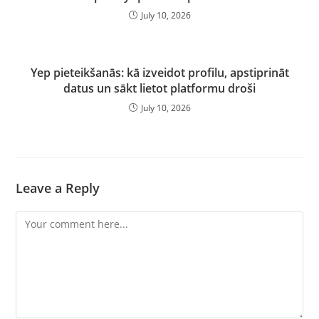
July 10, 2026
Yep pieteikšanās: kā izveidot profilu, apstiprināt
datus un sākt lietot platformu droši
July 10, 2026
Leave a Reply
Comment