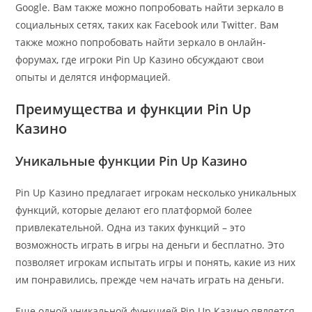
Google. Вам также можно попробовать найти зеркало в
социальных сетях, таких как Facebook или Twitter. Вам
также можно попробовать найти зеркало в онлайн-
форумах, где игроки Pin Up Казино обсуждают свои
опыты и делятся информацией.
Преимущества и функции Pin Up
Казино
Уникальные функции Pin Up Казино
Pin Up Казино предлагает игрокам несколько уникальных
функций, которые делают его платформой более
привлекательной. Одна из таких функций – это
возможность играть в игры на деньги и бесплатно. Это
позволяет игрокам испытать игры и понять, какие из них
им понравились, прежде чем начать играть на деньги.
Еще одной уникальной функцией Pin Up Казино является